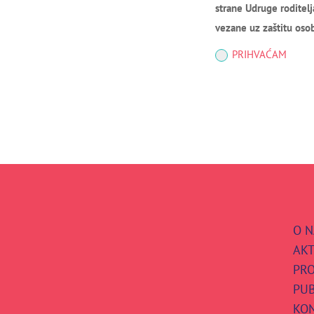
strane Udruge roditelj
vezane uz zaštitu oso
PRIHVAĆAM
O 
AKT
PRO
PUB
KO