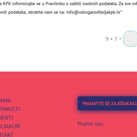
a KPK informirajte se u Pravilniku o zaštiti osobnih podataka. Za sve inf
bnih podataka, obratite nam se na: info@udrugaroditeljakpk.hr“
=
9 + 7
NAMA
PRIJAVITE SE ZA EDUKACI
IVNOSTI
JEKTI
Pratite nas:
LIKACIJE
NTAKT