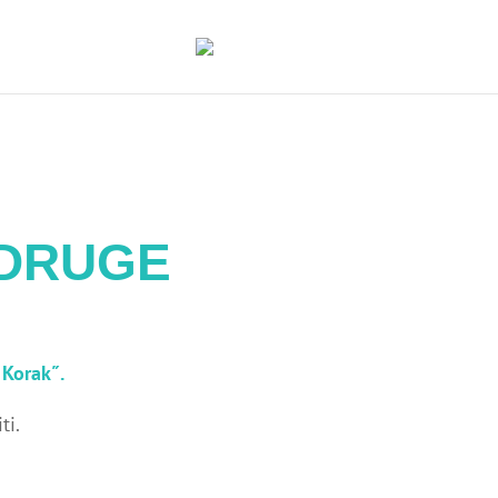
IJE
KONTAKT
UDRUGE
 Korak˝.
ti.