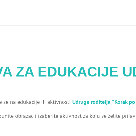
O NAMA
NOVOSTI
PROGRAMI
PUBLIKAC
VA ZA EDUKACIJE 
te se na edukacije ili aktivnosti
Udruge roditelja ˝Korak po
punite obrazac i izaberite aktivnost za koju se želite prijavi