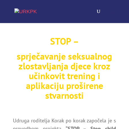
STOP –
sprječavanje seksualnog
zlostavljanja djece kroz
učinkovit trening i
aplikaciju proširene
stvarnosti
Udruga roditelja Korak po korak započela je s
provedbom projekta
“STOP – Stop child