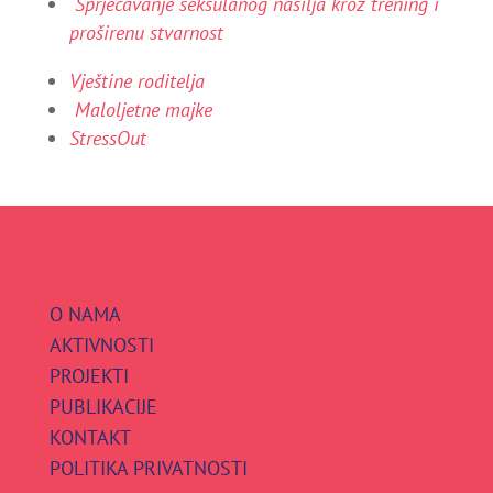
Sprječavanje seksulanog nasilja kroz trening i
proširenu stvarnost
Vještine roditelja
Maloljetne majke
StressOut
O NAMA
AKTIVNOSTI
PROJEKTI
PUBLIKACIJE
KONTAKT
POLITIKA PRIVATNOSTI