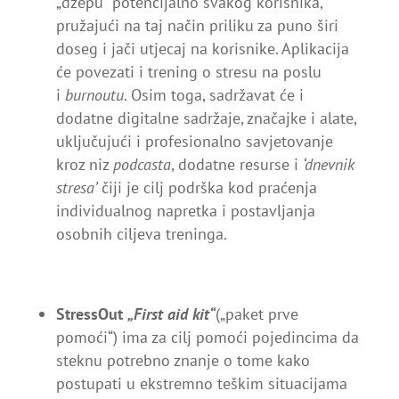
„džepu“ potencijalno svakog korisnika,
pružajući na taj način priliku za puno širi
doseg i jači utjecaj na korisnike. Aplikacija
će povezati i trening o stresu na poslu
i
burnoutu
. Osim toga, sadržavat će i
dodatne digitalne sadržaje, značajke i alate,
uključujući i profesionalno savjetovanje
kroz niz
podcasta
, dodatne resurse i
‘dnevnik
stresa’
čiji je cilj podrška kod praćenja
individualnog napretka i postavljanja
osobnih ciljeva treninga.
StressOut
„First aid kit“
(„paket prve
pomoći“) ima za cilj pomoći pojedincima da
steknu potrebno znanje o tome kako
postupati u ekstremno teškim situacijama