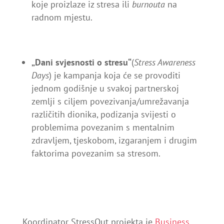
koje proizlaze iz stresa ili
burnouta
na
radnom mjestu.
„Dani svjesnosti o stresu“
(
Stress Awareness
Days
) je kampanja koja će se provoditi
jednom godišnje u svakoj partnerskoj
zemlji s ciljem povezivanja/umrežavanja
različitih dionika, podizanja svijesti o
problemima povezanim s mentalnim
zdravljem, tjeskobom, izgaranjem i drugim
faktorima povezanim sa stresom.
Koordinator StressOut projekta je
Business