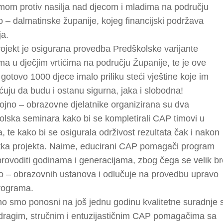
mom protiv nasilja nad djecom i mladima na području
o – dalmatinske županije, kojeg financijski podržava
a.
ojekt je osigurana provedba Predškolske varijante progr
im vrtićima na području Županije, te je ove godine gotov
ece imalo priliku steći vještine koje im omogućuju da b
u sigurna, jaka i slobodna!
jno – obrazovne djelatnike organizirana su dva
lska seminara kako bi se kompletirali CAP timovi u
a, te kako bi se osigurala održivost rezultata čak i nakon
tka projekta. Naime, educirani CAP pomagači program mo
ti godinama i generacijama, zbog čega se velik broj
o – obrazovnih ustanova i odlučuje na provedbu upravo 
ma.
o smo ponosni na još jednu godinu kvalitetne suradnje s
dragim, stručnim i entuzijastičnim CAP pomagačima sa