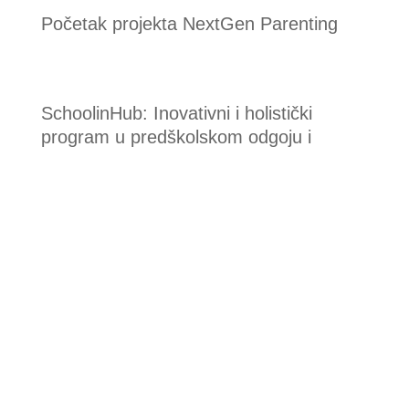
Početak projekta NextGen Parenting
SchoolinHub: Inovativni i holistički
program u predškolskom odgoju i
obrazovanju za podršku učenju jezika i
integraciji djece-roditelja migranata
Uspješno završena edukacija za
TeenCAP pomagače u Rijeci
Provedba StressOut projekta uspješno