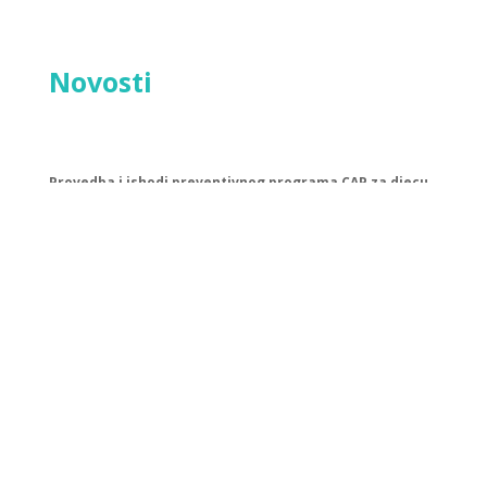
Novosti
Provedba i ishodi preventivnog programa CAP za djecu
s teškoćama u razvoju
Projekt SCHOOLinHUB: Dosadašnji rezultati i aktivnosti
Senzibilizacija djece i mladih o nenasilnom rješavanju
sukoba s naglaskom na probleme djece s teškoćama